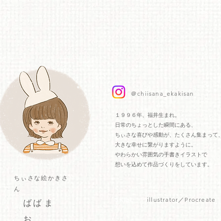
​＠chiisana_ekakisan
​１９９６年、福井生まれ。
日常のちょっとした瞬間にある、
ちぃさな喜びや感動が、たくさん集まって
大きな幸せに繋がりますように。
やわらかい雰囲気の手書きイラストで
​想いを込めて作品づくりをしています。
ちぃさな絵かきさ
ん
SKIL​L
illustrator／Procreate
ば ば ま
お