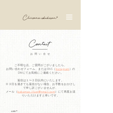
​ お問い合せ
ご不明な点、ご質問がございましたら、
お問い合わせフォーム、またはSNS（
Instagram
）の
DMにてお気軽にご連絡ください。
返信は１〜２日以内にいたします。
※３日を過ぎても返信がない場合、お手数をおかけし
て申し訳ございませんが、
​メール（
babamao.illust@gmail.com
）にて再度お送
りいただけますと幸いです。
お名前