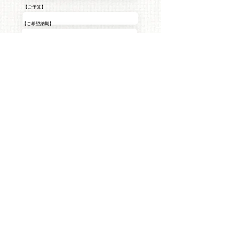
【ご予算】
【ご希望納期】
【実績公開の可否】
可能
不可
※イラストのタッチやイメージは具体的にお伝
えいただけますと、
​よりご要望に添えるイラストになりますので、
ご遠慮なくお伝えください。
ご記入内容をご確認の上、
「送信」
ボタンを押してください。
送 信